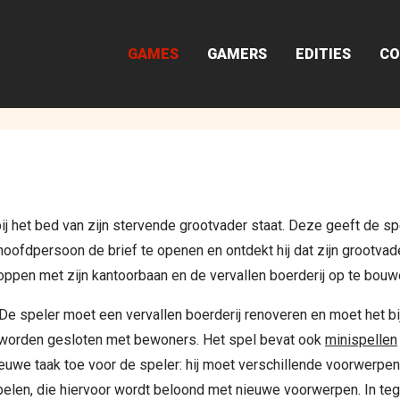
GAMES
GAMERS
EDITIES
CO
j het bed van zijn stervende grootvader staat. Deze geeft de sp
e hoofdpersoon de brief te openen en ontdekt hij dat zijn grootvad
toppen met zijn kantoorbaan en de vervallen boerderij op te bouw
 De speler moet een vervallen boerderij renoveren en moet het 
n worden gesloten met bewoners. Het spel bevat ook
minispellen
ieuwe taak toe voor de speler: hij moet verschillende voorwerp
pelen, die hiervoor wordt beloond met nieuwe voorwerpen. In teg